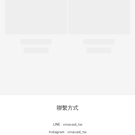
聯繫方式
LINE : vinavast_tw
Instagram : vinavast_tw