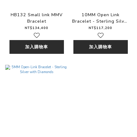
HB132 Small link MMV
10MM Open Link
Bracelet
Bracelet - Sterling Silver
with Diamonds HB061
NT$134,400
NT$117,200
加入購物車
加入購物車