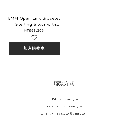
5MM Open-Link Bracelet
- Sterling Silver with
Diamonds
NT$65,200
加入購物車
聯繫方式
LINE : vinavast_tw
Instagram : vinavast_tw
Email : vinavast.tw@gmail.com