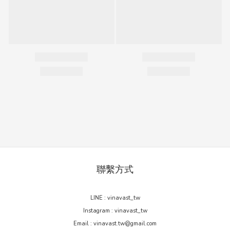
聯繫方式
LINE : vinavast_tw
Instagram : vinavast_tw
Email : vinavast.tw@gmail.com