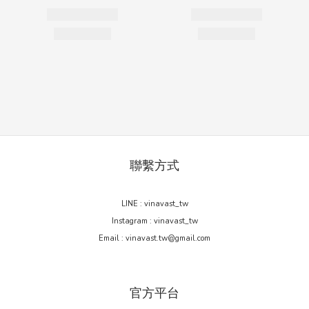
聯繫方式
LINE : vinavast_tw
Instagram : vinavast_tw
Email : vinavast.tw@gmail.com
官方平台