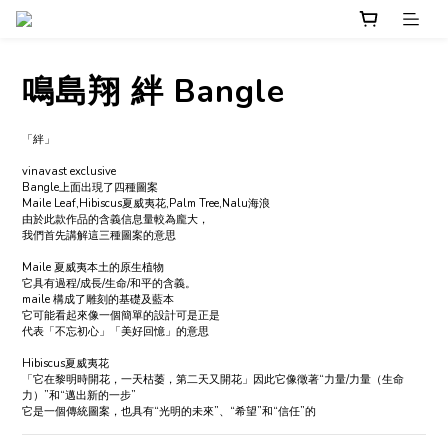
鳴島翔 絆 Bangle
「絆」
vinavast exclusive 
Bangle上面出現了四種圖案
Maile Leaf,Hibiscus夏威夷花,Palm Tree,Nalu海浪
由於此款作品的含義信息量較為龐大，
我們首先講解這三種圖案的意思
Maile 夏威夷本土的原生植物
它具有過程/成長/生命/和平的含義。
maile 構成了雕刻的基礎及藍本
它可能看起來像一個簡單的設計可是正是
代表「不忘初心」「美好回憶」的意思
Hibiscus夏威夷花
「它在黎明時開花，一天枯萎，第二天又開花」因此它像徵著“力量/力量（生命
力）”和“邁出新的一步”
它是一個傳統圖案，也具有“光明的未來”、“希望”和“信任”的